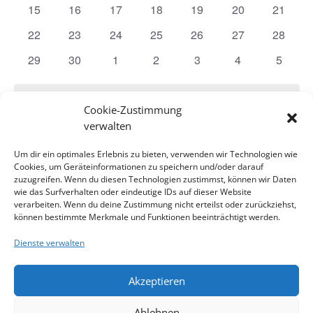
Veranstaltungen
Veranstaltungen
Veranstaltungen
Veranstaltungen
Veranstaltungen
Veranstaltungen
Veranst
0
0
0
0
0
0
0
15
16
17
18
19
20
21
Veranstaltungen
Veranstaltungen
Veranstaltungen
Veranstaltungen
Veranstaltungen
Veranstaltungen
Veranst
0
0
0
0
0
0
0
22
23
24
25
26
27
28
Veranstaltungen
Veranstaltungen
Veranstaltungen
Veranstaltungen
Veranstaltungen
Veranstaltungen
Veranst
0
0
0
0
0
0
0
29
30
1
2
3
4
5
Veranstaltungen
Veranstaltungen
Veranstaltungen
Veranstaltungen
Veranstaltungen
Veranstaltunge
Veranst
Es wurden keine Ergebnisse gefunden.
Hinweis
Cookie-Zustimmung
verwalten
Mai
Dieser Monat
Juli
Um dir ein optimales Erlebnis zu bieten, verwenden wir Technologien wie
Cookies, um Geräteinformationen zu speichern und/oder darauf
zuzugreifen. Wenn du diesen Technologien zustimmst, können wir Daten
wie das Surfverhalten oder eindeutige IDs auf dieser Website
Kalender abonnieren
verarbeiten. Wenn du deine Zustimmung nicht erteilst oder zurückziehst,
können bestimmte Merkmale und Funktionen beeinträchtigt werden.
Dienste verwalten
Akzeptieren
Impressum
Kontakt
Datenschutzerklärung
Ablehnen