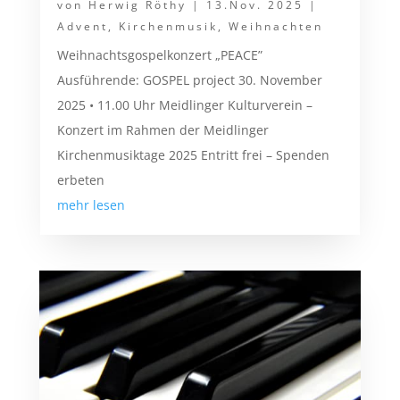
von
Herwig Röthy
|
13.Nov. 2025
|
Advent
,
Kirchenmusik
,
Weihnachten
Weihnachtsgospelkonzert „PEACE”
Ausführende: GOSPEL project 30. November
2025 • 11.00 Uhr Meidlinger Kulturverein –
Konzert im Rahmen der Meidlinger
Kirchenmusiktage 2025 Entritt frei – Spenden
erbeten
mehr lesen