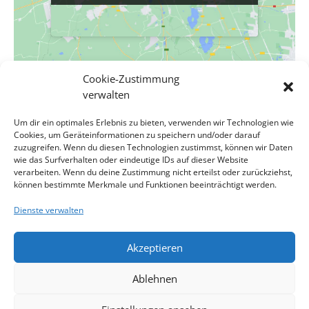
Cookie-Zustimmung
VERANSTALTUNGSORT
verwalten
Evangelische Pfarrgemeinde A.B. Wien-Liesing
Um dir ein optimales Erlebnis zu bieten, verwenden wir Technologien wie
Dr.-Andreas-Zailer-Gasse 3
Cookies, um Geräteinformationen zu speichern und/oder darauf
Wien
,
Wien
1230
Österreich
Google Karte anzeigen
zuzugreifen. Wenn du diesen Technologien zustimmst, können wir Daten
wie das Surfverhalten oder eindeutige IDs auf dieser Website
verarbeiten. Wenn du deine Zustimmung nicht erteilst oder zurückziehst,
Evangelische Messe, 1. Sonntag nach
Gottesdienst, Lektorin
können bestimmte Merkmale und Funktionen beeinträchtigt werden.
Gundula Riedl, Altjahresabend
Ephiphanias, Lektor Julian Jöri
Dienste verwalten
Akzeptieren
Impressum
Kontakt
Datenschutzerklärung
Ablehnen
Cookie-Richtlinie
Haftungsausschluss
Cookie-Richtlinie (EU)