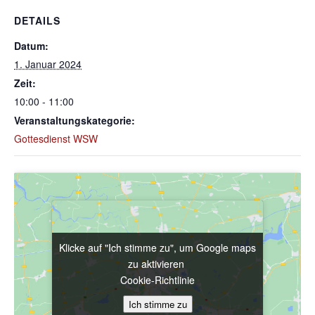
DETAILS
Datum:
1. Januar 2024
Zeit:
10:00 - 11:00
Veranstaltungskategorie:
Gottesdienst WSW
Klicke auf "Ich stimme zu", um Google maps
Klicke auf "Ich stimme zu", um Google maps
zu aktivieren
zu aktivieren
Cookie-Richtlinie
Cookie-Richtlinie
Ich stimme zu
Ich stimme zu