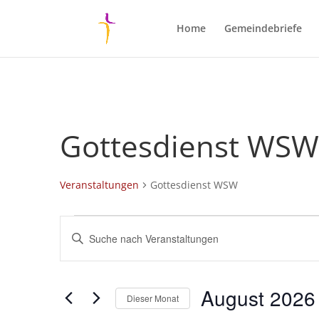
Home
Gemeindebriefe
Gottesdienst WSW
Veranstaltungen
Gottesdienst WSW
Veranstaltungen
Veranstaltungen
Bitte
Suche
Schlüsselwort
und
eingeben.
Ansichten,
Suche
August 2026
Navigation
nach
Dieser Monat
Veranstaltungen