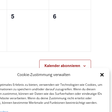
0
0
5
6
ungen,
Veranstaltungen,
Veranstaltungen,
Kalender abonnieren
Cookie-Zustimmung verwalten
optimales Erlebnis zu bieten, verwenden wir Technologien wie Cookies, um
mationen zu speichern und/oder darauf zuzugreifen. Wenn du diesen
n zustimmst, können wir Daten wie das Surfverhalten oder eindeutige IDs
Website verarbeiten. Wenn du deine Zustimmung nicht erteilst oder
t, können bestimmte Merkmale und Funktionen beeinträchtigt werden.
walten