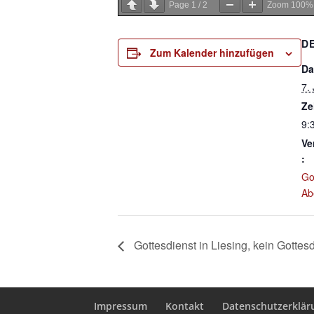
Page
1
/
2
Zoom
100%
D
Zum Kalender hinzufügen
Da
7.
Ze
9:
Ve
:
Go
Ab
Gottesdienst in Liesing, kein Gottes
Impressum
Kontakt
Datenschutzerklär