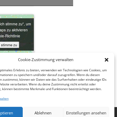
"Ich stimme zu", um
"Ich stimme zu", um
ps zu aktivieren
ps zu aktivieren
ie-Richtlinie
ie-Richtlinie
h stimme zu
h stimme zu
Cookie-Zustimmung verwalten
optimales Erlebnis zu bieten, verwenden wir Technologien wie Cookies, um
mationen zu speichern und/oder darauf zuzugreifen. Wenn du diesen
n zustimmst, können wir Daten wie das Surfverhalten oder eindeutige IDs
Website verarbeiten. Wenn du deine Zustimmung nicht erteilst oder
t, können bestimmte Merkmale und Funktionen beeinträchtigt werden.
Update Religion
walten
ptieren
Ablehnen
Einstellungen ansehen
nie (EU)