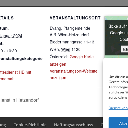
ETAILS
VERANSTALTUNGSORT
Klicke auf 
Klicke auf 
tum:
Evang. Pfarrgemeinde
Google ma
Google ma
A.B. Wien-Hetzendorf
 Januar 2024
Cook
Cook
Biedermanngasse 11-13
it:
Ic
Ic
Wien
,
Wien
1120
30 - 10:30
Österreich
Google Karte
ranstaltungskategorie
anzeigen
Veranstaltungsort-Website
ttesdienst HD mit
Um dir ein 
anzeigen
endmahl
Geräteinfor
Technologie
auf dieser 
zurückziehs
dienst in Hetzendorf
Dienste ver
Akze
ung
Cookie-Richtlinie
Haftungsausschluss
Cookie-Richtli