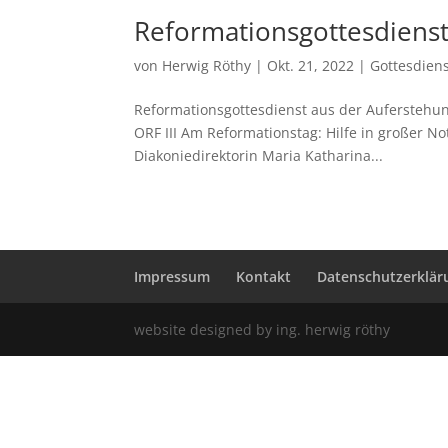
Reformationsgottesdienst
von
Herwig Röthy
|
Okt. 21, 2022
|
Gottesdien
Reformationsgottesdienst aus der Auferstehun
ORF III Am Reformationstag: Hilfe in großer No
Diakoniedirektorin Maria Katharina...
Impressum
Kontakt
Datenschutzerklär
website designed by ing. herwig röthy