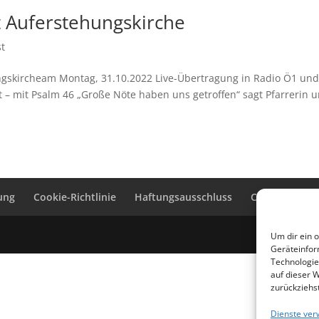
 Auferstehungskirche
st
gskircheam Montag, 31.10.2022 Live-Übertragung in Radio Ö1 und
t – mit Psalm 46 „Große Nöte haben uns getroffen“ sagt Pfarrerin 
ung
Cookie-Richtlinie
Haftungsausschluss
Cookie-Richtli
Um dir ein 
Geräteinfor
Technologie
auf dieser 
zurückziehs
Dienste ver