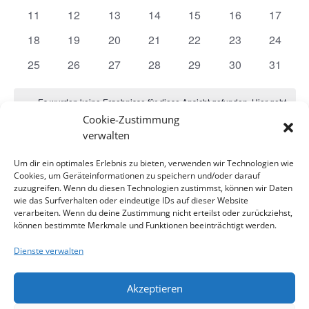
Veranstaltungen
Veranstaltungen
Veranstaltungen
Veranstaltungen
Veranstaltungen
Veranstaltunge
Veranst
0
0
0
0
0
0
0
11
12
13
14
15
16
17
Veranstaltungen
Veranstaltungen
Veranstaltungen
Veranstaltungen
Veranstaltungen
Veranstaltungen
Veranst
0
0
0
0
0
0
0
18
19
20
21
22
23
24
Veranstaltungen
Veranstaltungen
Veranstaltungen
Veranstaltungen
Veranstaltungen
Veranstaltungen
Veranst
0
0
0
0
0
0
0
25
26
27
28
29
30
31
Veranstaltungen
Veranstaltungen
Veranstaltungen
Veranstaltungen
Veranstaltungen
Veranstaltungen
Veranst
Es wurden keine Ergebnisse für diese Ansicht gefunden. Hier geht
Hinweis
es zu den
nächsten bevorstehenden Veranstaltungen
.
Cookie-Zustimmung
verwalten
Juli
Dieser Monat
Sep.
Um dir ein optimales Erlebnis zu bieten, verwenden wir Technologien wie
Cookies, um Geräteinformationen zu speichern und/oder darauf
zuzugreifen. Wenn du diesen Technologien zustimmst, können wir Daten
wie das Surfverhalten oder eindeutige IDs auf dieser Website
Kalender abonnieren
verarbeiten. Wenn du deine Zustimmung nicht erteilst oder zurückziehst,
können bestimmte Merkmale und Funktionen beeinträchtigt werden.
Dienste verwalten
Akzeptieren