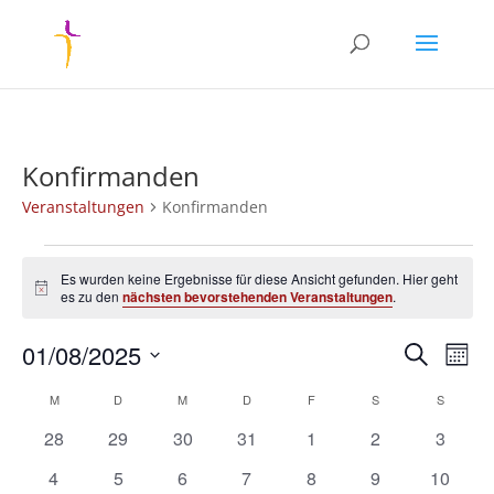
Konfirmanden
Veranstaltungen
Konfirmanden
Veranstaltungen
Es wurden keine Ergebnisse für diese Ansicht gefunden. Hier geht
Hinweis
es zu den
nächsten bevorstehenden Veranstaltungen
.
Verans
Ver
01/08/2025
Suche
Mona
Ans
Suche
Datum
Nav
Kalender
und
M
MONTAG
D
DIENSTAG
M
MITTWOCH
D
DONNERSTAG
F
FREITAG
S
SAMSTAG
S
SONNT
wählen.
von
Ansich
0
0
0
0
0
0
0
28
29
30
31
1
2
3
Veranstaltungen
Naviga
Veranstaltungen
Veranstaltungen
Veranstaltungen
Veranstaltungen
Veranstaltungen
Veranstaltunge
Veranst
0
0
0
0
0
0
0
4
5
6
7
8
9
10