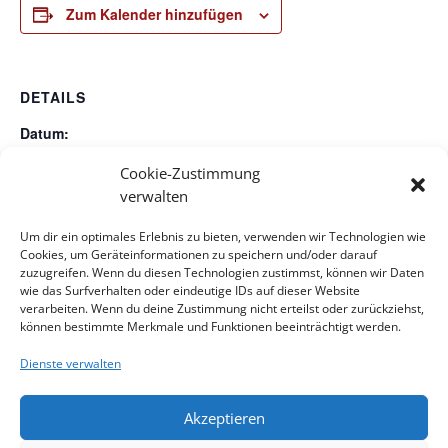
Zum Kalender hinzufügen
DETAILS
Datum:
Mai 10
Cookie-Zustimmung
Zeit:
verwalten
18:00 - 19:00
Um dir ein optimales Erlebnis zu bieten, verwenden wir Technologien wie
Veranstaltungskategorie:
Cookies, um Geräteinformationen zu speichern und/oder darauf
Gottesdienst WSW
zuzugreifen. Wenn du diesen Technologien zustimmst, können wir Daten
wie das Surfverhalten oder eindeutige IDs auf dieser Website
verarbeiten. Wenn du deine Zustimmung nicht erteilst oder zurückziehst,
Tröstende Rituale in
, Pfarrerin Imke Marie
Stille-Oase-Gottesdienst
können bestimmte Merkmale und Funktionen beeinträchtigt werden.
in Alt-Erlaa, Pfarrerin Ingrid
Friedrichsdorf & Krankenhausseelsorgerin
Dienste verwalten
Carola Hochhauser
Vogel
Akzeptieren