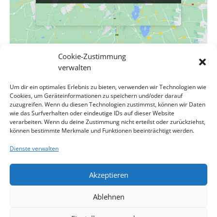
Cookie-Zustimmung
VERANSTALTUNGSORT
verwalten
Evang. Pfarrgemeinde A.B. Wien-Hetzendorf
Um dir ein optimales Erlebnis zu bieten, verwenden wir Technologien wie
Biedermanngasse 11-13
Cookies, um Geräteinformationen zu speichern und/oder darauf
Wien
,
Wien
1120
Österreich
Google Karte anzeigen
zuzugreifen. Wenn du diesen Technologien zustimmst, können wir Daten
Veranstaltungsort-Website anzeigen
wie das Surfverhalten oder eindeutige IDs auf dieser Website
verarbeiten. Wenn du deine Zustimmung nicht erteilst oder zurückziehst,
können bestimmte Merkmale und Funktionen beeinträchtigt werden.
Exaudi mit SI Matthias Geist
Rogate mit Pfr. Christopher Türke &
Dienste verwalten
Konfis
Akzeptieren
Impressum
Kontakt
Datenschutzerklärung
Ablehnen
Cookie-Richtlinie
Haftungsausschluss
Cookie-Richtlinie (EU)