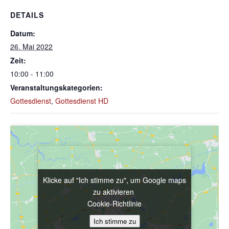
DETAILS
Datum:
26. Mai 2022
Zeit:
10:00 - 11:00
Veranstaltungskategorien:
Gottesdienst
,
Gottesdienst HD
Klicke auf "Ich stimme zu", um Google maps
Klicke auf "Ich stimme zu", um Google maps
zu aktivieren
zu aktivieren
Cookie-Richtlinie
Cookie-Richtlinie
Ich stimme zu
Ich stimme zu