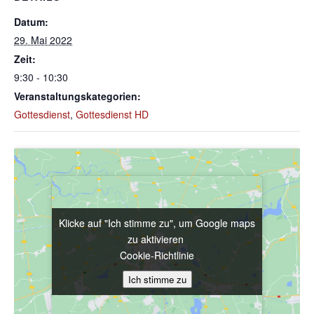
Datum:
29. Mai 2022
Zeit:
9:30 - 10:30
Veranstaltungskategorien:
Gottesdienst
,
Gottesdienst HD
Klicke auf "Ich stimme zu", um Google maps
Klicke auf "Ich stimme zu", um Google maps
zu aktivieren
zu aktivieren
Cookie-Richtlinie
Cookie-Richtlinie
Ich stimme zu
Ich stimme zu