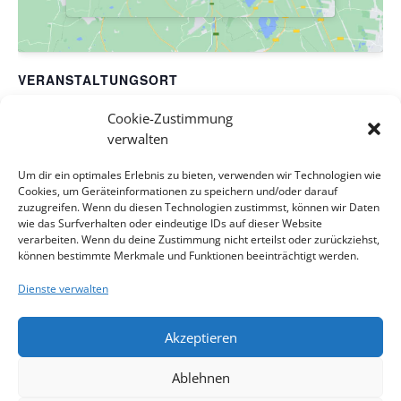
VERANSTALTUNGSORT
Evang. Pfarrgemeinde A.B. Wien-Hetzendorf
Cookie-Zustimmung
Biedermanngasse 11-13
verwalten
Wien
,
Wien
1120
Österreich
Google Karte anzeigen
Um dir ein optimales Erlebnis zu bieten, verwenden wir Technologien wie
Veranstaltungsort-Website anzeigen
Cookies, um Geräteinformationen zu speichern und/oder darauf
zuzugreifen. Wenn du diesen Technologien zustimmst, können wir Daten
wie das Surfverhalten oder eindeutige IDs auf dieser Website
Pfingstsonntag mit Pfr. Christopher Türke &
Himmelfahrt mit Pfr.
verarbeiten. Wenn du deine Zustimmung nicht erteilst oder zurückziehst,
Christopher Türke &
Gastprediger Bernhard Lasser (Methodistische
können bestimmte Merkmale und Funktionen beeinträchtigt werden.
KoKu-Team
Kirche) – Ökumenischer Gottesdienst
Dienste verwalten
(Konfirmation)
Akzeptieren
Impressum
Kontakt
Datenschutzerklärung
Ablehnen
Cookie-Richtlinie
Haftungsausschluss