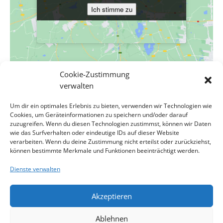
Ich stimme zu
Ich stimme zu
Cookie-Zustimmung
VERANSTALTUNGSORT
verwalten
Evang. Pfarrgemeinde A.B. Wien-Hietzing – Kreuzkirche
Um dir ein optimales Erlebnis zu bieten, verwenden wir Technologien wie
Cumberlandstraße 48
Cookies, um Geräteinformationen zu speichern und/oder darauf
Wien
,
Wien
1140
Österreich
Google Karte anzeigen
zuzugreifen. Wenn du diesen Technologien zustimmst, können wir Daten
wie das Surfverhalten oder eindeutige IDs auf dieser Website
verarbeiten. Wenn du deine Zustimmung nicht erteilst oder zurückziehst,
Abendmahlsgottesdienst zum 6.
Taizé-Gottesdienst zum 4.
können bestimmte Merkmale und Funktionen beeinträchtigt werden.
Sonntag nach Trinitatis in
, Pfarrerin
Sonntag nach Trinitatis, in
, Pfarrerin
Dienste verwalten
Angelika Reichl
Angelika Reichl
Akzeptieren
Impressum
Kontakt
Datenschutzerklärung
Ablehnen