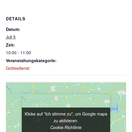
DETAILS
Datum:
Juli 5
Zeit:
10:00 - 11:00
Veranstaltungskategorie:
Gottesdienst
Klicke auf "Ich stimme zu", um Google maps
Klicke auf "Ich stimme zu", um Google maps
zu aktivieren
zu aktivieren
Cookie-Richtlinie
Cookie-Richtlinie