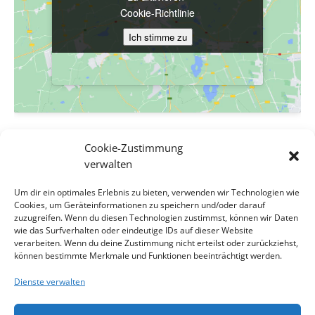
Cookie-Richtlinie
Cookie-Richtlinie
Ich stimme zu
Ich stimme zu
VERANSTALTUNGSORT
Cookie-Zustimmung
Evang. Pfarrgemeinde A.B. Wien-Hetzendorf
verwalten
Biedermanngasse 11-13
Um dir ein optimales Erlebnis zu bieten, verwenden wir Technologien wie
Wien
,
Wien
1120
Österreich
Google Karte anzeigen
Cookies, um Geräteinformationen zu speichern und/oder darauf
Veranstaltungsort-Website anzeigen
zuzugreifen. Wenn du diesen Technologien zustimmst, können wir Daten
wie das Surfverhalten oder eindeutige IDs auf dieser Website
verarbeiten. Wenn du deine Zustimmung nicht erteilst oder zurückziehst,
Gottesdienst zum 7. Sonntag nach
Gottesdienst zum 5. Sonntag
können bestimmte Merkmale und Funktionen beeinträchtigt werden.
nach Trinitatis, in
, Lektor Martin
Trinitatis, in
, Lektorin Caroline
Dienste verwalten
Hübner
Rapottnig