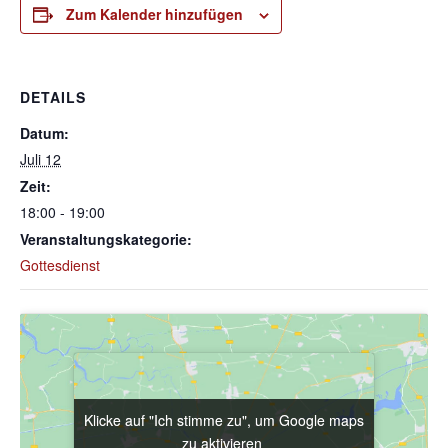
Zum Kalender hinzufügen
DETAILS
Datum:
Juli 12
Zeit:
18:00 - 19:00
Veranstaltungskategorie:
Gottesdienst
Klicke auf "Ich stimme zu", um Google maps
Klicke auf "Ich stimme zu", um Google maps
zu aktivieren
zu aktivieren