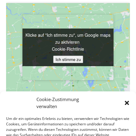
Klicke auf "Ich stimme zu", um Google maps
Klicke auf "Ich stimme zu", um Google maps
zu aktivieren
zu aktivieren
Cookie-Richtlinie
Cookie-Richtlinie
Ich stimme zu
Ich stimme zu
Cookie-Zustimmung
VERANSTALTUNGSORT
verwalten
Evang. Pfarrgemeinde A.B. Wien-Hetzendorf
Um dir ein optimales Erlebnis zu bieten, verwenden wir Technologien wie
Biedermanngasse 11-13
Cookies, um Geräteinformationen zu speichern und/oder darauf
Wien
,
Wien
1120
Österreich
Google Karte anzeigen
zuzugreifen. Wenn du diesen Technologien zustimmst, können wir Daten
Veranstaltungsort-Website anzeigen
wie das Surfverhalten oder eindeutige IDs auf dieser Website