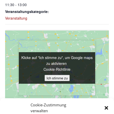
11:30 - 13:00
Veranstaltungskategorie:
Veranstaltung
Klicke auf "Ich stimme zu", um Google maps
Klicke auf "Ich stimme zu", um Google maps
zu aktivieren
zu aktivieren
Cookie-Richtlinie
Cookie-Richtlinie
Ich stimme zu
Ich stimme zu
Cookie-Zustimmung
verwalten
VERANSTALTUNGSORT