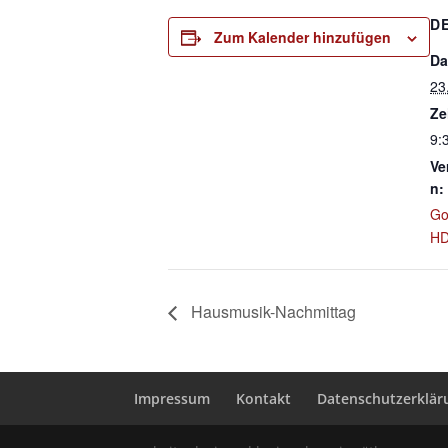
D
Zum Kalender hinzufügen
Da
23
Ze
9:
Ve
n:
Go
H
Hausmusik-Nachmittag
Impressum
Kontakt
Datenschutzerklär