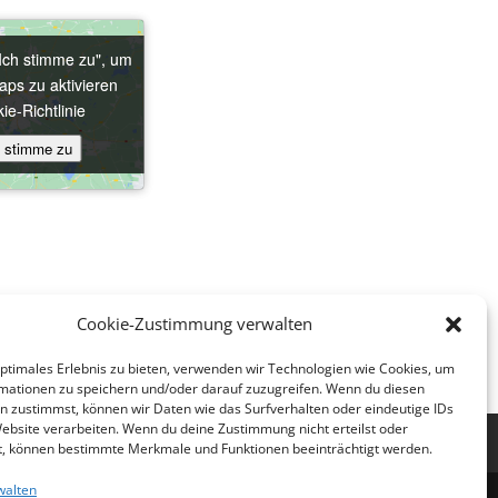
"Ich stimme zu", um
"Ich stimme zu", um
ps zu aktivieren
ps zu aktivieren
ie-Richtlinie
ie-Richtlinie
h stimme zu
h stimme zu
Cookie-Zustimmung verwalten
Konfikurs Mittwoch Gruppe
optimales Erlebnis zu bieten, verwenden wir Technologien wie Cookies, um
mationen zu speichern und/oder darauf zuzugreifen. Wenn du diesen
n zustimmst, können wir Daten wie das Surfverhalten oder eindeutige IDs
Website verarbeiten. Wenn du deine Zustimmung nicht erteilst oder
nie (EU)
t, können bestimmte Merkmale und Funktionen beeinträchtigt werden.
walten