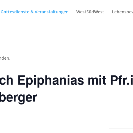
Gottesdienste & Veranstaltungen
WestSüdWest
Lebensbe
unden.
h Epiphanias mit Pfr.in
berger