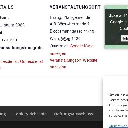
ETAILS
VERANSTALTUNGSORT
Klicke auf 
Klicke auf 
tum:
Evang. Pfarrgemeinde
Google ma
Google ma
A.B. Wien-Hetzendorf
. Januar 2022
Cook
Cook
Biedermanngasse 11-13
it:
Ic
Ic
Wien
,
Wien
1120
30 - 10:30
Österreich
Google Karte
ranstaltungskategorie
anzeigen
Veranstaltungsort-Website
ttesdienst
,
Gottesdienst
anzeigen
D
Um dir ein 
Geräteinfor
Technologie
auf dieser 
ung
Cookie-Richtlinie
Haftungsausschluss
Cookie-Richtli
zurückziehs
Dienste ver