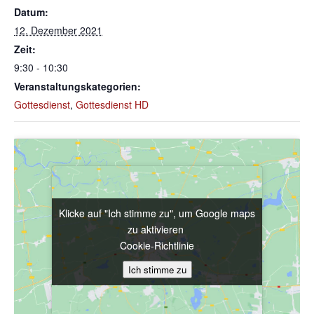
Datum:
12. Dezember 2021
Zeit:
9:30 - 10:30
Veranstaltungskategorien:
Gottesdienst
,
Gottesdienst HD
Klicke auf "Ich stimme zu", um Google maps
Klicke auf "Ich stimme zu", um Google maps
zu aktivieren
zu aktivieren
Cookie-Richtlinie
Cookie-Richtlinie
Ich stimme zu
Ich stimme zu