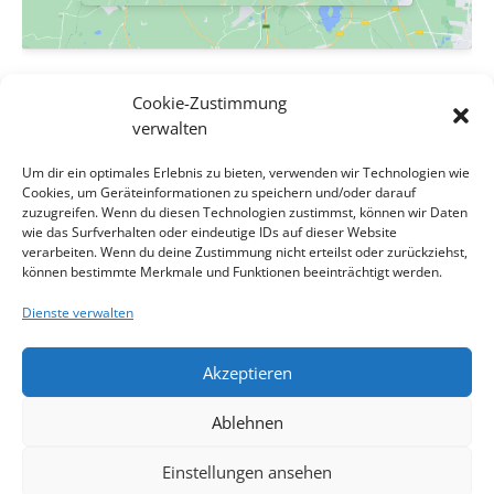
VERANSTALTUNGSORT
Cookie-Zustimmung
Evang. Pfarrgemeinde A.B. Wien-Hetzendorf
verwalten
Biedermanngasse 11-13
Um dir ein optimales Erlebnis zu bieten, verwenden wir Technologien wie
Wien
,
Wien
1120
Österreich
Google Karte anzeigen
Cookies, um Geräteinformationen zu speichern und/oder darauf
Veranstaltungsort-Website anzeigen
zuzugreifen. Wenn du diesen Technologien zustimmst, können wir Daten
wie das Surfverhalten oder eindeutige IDs auf dieser Website
verarbeiten. Wenn du deine Zustimmung nicht erteilst oder zurückziehst,
Predigtstation Alt-Erlaa A8/03: Stille-Oase-
ABGESAGT –
können bestimmte Merkmale und Funktionen beeinträchtigt werden.
Hausmusik-Nachmittag
Gottesdienst mit Pfr.in i.R. Ingrid Vogel
Dienste verwalten
Akzeptieren
Impressum
Kontakt
Datenschutzerklärung
Ablehnen
Cookie-Richtlinie
Haftungsausschluss
Cookie-Richtlinie (EU)
Einstellungen ansehen