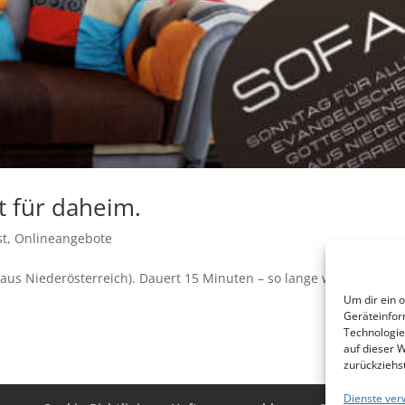
t für daheim.
st
,
Onlineangebote
 Niederösterreich). Dauert 15 Minuten – so lange wie der
Um dir ein 
Geräteinfor
Technologie
auf dieser 
zurückziehs
Dienste ver