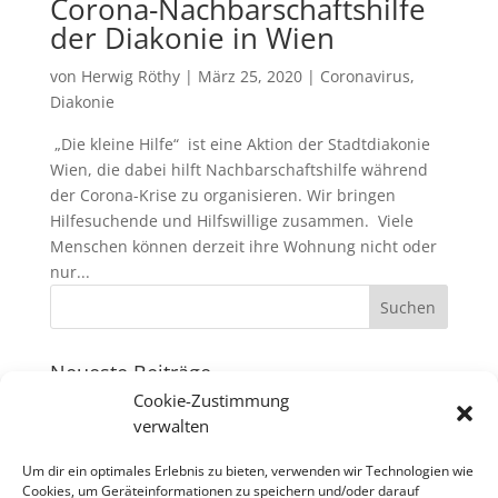
Corona-Nachbarschaftshilfe
der Diakonie in Wien
von
Herwig Röthy
|
März 25, 2020
|
Coronavirus
,
Diakonie
„Die kleine Hilfe“ ist eine Aktion der Stadtdiakonie
Wien, die dabei hilft Nachbarschaftshilfe während
der Corona-Krise zu organisieren. Wir bringen
Hilfesuchende und Hilfswillige zusammen. Viele
Menschen können derzeit ihre Wohnung nicht oder
nur...
Neueste Beiträge
Cookie-Zustimmung
Weihnachtsgospelkonzert – Video
verwalten
Weihnachtsgospelkonzert
Um dir ein optimales Erlebnis zu bieten, verwenden wir Technologien wie
Konzert „Winterliche Reise“
Cookies, um Geräteinformationen zu speichern und/oder darauf