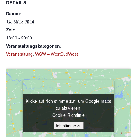
DETAILS
Datum:
14. März 2024
Zeit:
18:00 - 20:00
Veranstaltungskategorien:
Veranstaltung
,
WSW – WestSüdWest
Klicke auf "Ich stimme zu", um Google maps
Klicke auf "Ich stimme zu", um Google maps
zu aktivieren
zu aktivieren
Cookie-Richtlinie
Cookie-Richtlinie
Ich stimme zu
Ich stimme zu