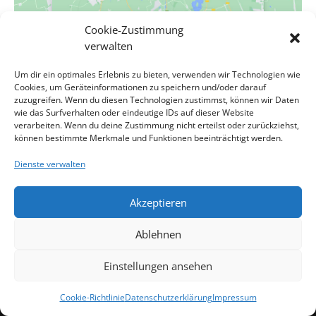
Cookie-Zustimmung
verwalten
VERANSTALTUNGSORT
Um dir ein optimales Erlebnis zu bieten, verwenden wir Technologien wie
Cookies, um Geräteinformationen zu speichern und/oder darauf
Evang. Pfarrgemeinde A.B. Wien-Hietzing – Kreuzkirche
zuzugreifen. Wenn du diesen Technologien zustimmst, können wir Daten
wie das Surfverhalten oder eindeutige IDs auf dieser Website
Cumberlandstraße 48
verarbeiten. Wenn du deine Zustimmung nicht erteilst oder zurückziehst,
Wien
,
Wien
1140
Österreich
Google Karte anzeigen
können bestimmte Merkmale und Funktionen beeinträchtigt werden.
Dienste verwalten
Update Religion
WSW Projektchor – Probe Kreuzkirche Hietzing
Akzeptieren
Impressum
Kontakt
Datenschutzerklärung
Ablehnen
Cookie-Richtlinie
Haftungsausschluss
Cookie-Richtlinie (EU)
Einstellungen ansehen
website designed by ing. herwig röthy
Cookie-Richtlinie
Datenschutzerklärung
Impressum