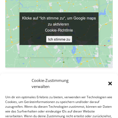
Klicke auf "Ich stimme zu", um Google maps
Klicke auf "Ich stimme zu", um Google maps
zu aktivieren
zu aktivieren
Cookie-Richtlinie
Cookie-Richtlinie
Ich stimme zu
Ich stimme zu
VERANSTALTUNGSORT
Cookie-Zustimmung
Evang. Pfarrgemeinde A.B. Wien-Hetzendorf
verwalten
Biedermanngasse 11-13
Um dir ein optimales Erlebnis zu bieten, verwenden wir Technologien wie
Wien
,
Wien
1120
Österreich
Google Karte anzeigen
Cookies, um Geräteinformationen zu speichern und/oder darauf
Veranstaltungsort-Website anzeigen
zuzugreifen. Wenn du diesen Technologien zustimmst, können wir Daten
wie das Surfverhalten oder eindeutige IDs auf dieser Website
verarbeiten. Wenn du deine Zustimmung nicht erteilst oder zurückziehst,