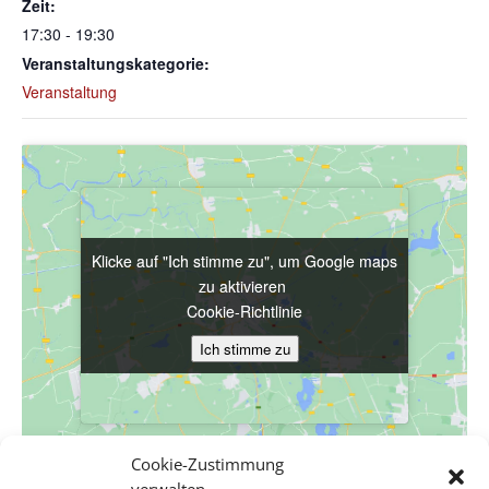
Zeit:
17:30 - 19:30
Veranstaltungskategorie:
Veranstaltung
Klicke auf "Ich stimme zu", um Google maps
Klicke auf "Ich stimme zu", um Google maps
zu aktivieren
zu aktivieren
Cookie-Richtlinie
Cookie-Richtlinie
Ich stimme zu
Ich stimme zu
Cookie-Zustimmung