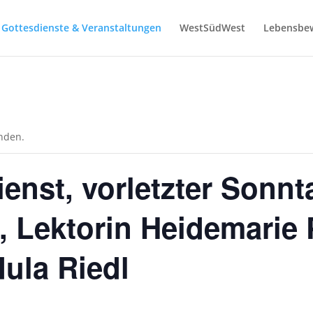
Gottesdienste & Veranstaltungen
WestSüdWest
Lebensbe
unden.
ienst, vorletzter Sonnt
, Lektorin Heidemarie P
ula Riedl