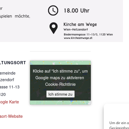
LTUNGSORT
Klicke auf "Ich stimme zu", um
Klicke auf "Ich stimme zu", um
gemeinde
Google maps zu aktivieren
Google maps zu aktivieren
tzendorf
Cookie-Richtlinie
Cookie-Richtlinie
asse 11-13
Ich stimme zu
Ich stimme zu
120
ogle Karte
sort-Website
Um dir ein 
Geräteinfor