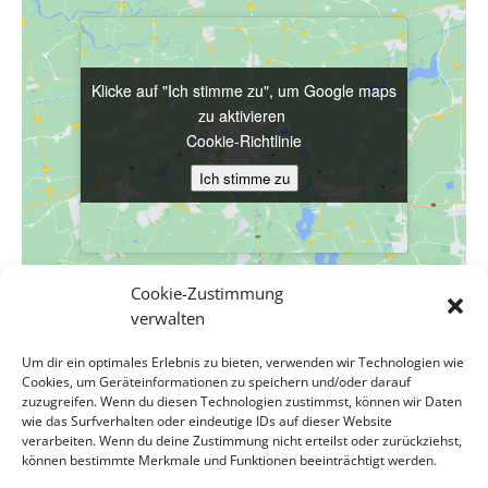
Klicke auf "Ich stimme zu", um Google maps
Klicke auf "Ich stimme zu", um Google maps
zu aktivieren
zu aktivieren
Cookie-Richtlinie
Cookie-Richtlinie
Ich stimme zu
Ich stimme zu
Cookie-Zustimmung
verwalten
VERANSTALTUNGSORT
Um dir ein optimales Erlebnis zu bieten, verwenden wir Technologien wie
Evang. Pfarrgemeinde A.B. Wien-Hetzendorf
Cookies, um Geräteinformationen zu speichern und/oder darauf
Biedermanngasse 11-13
zuzugreifen. Wenn du diesen Technologien zustimmst, können wir Daten
wie das Surfverhalten oder eindeutige IDs auf dieser Website
Wien
,
Wien
1120
Österreich
Google Karte anzeigen
verarbeiten. Wenn du deine Zustimmung nicht erteilst oder zurückziehst,
Veranstaltungsort-Website anzeigen
können bestimmte Merkmale und Funktionen beeinträchtigt werden.