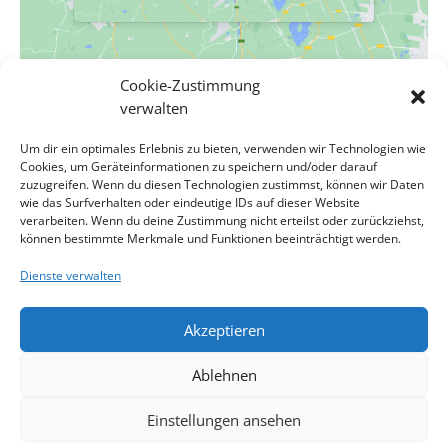
Cookie-Zustimmung
VERANSTALTUNGSORT
verwalten
Evang. Pfarrgemeinde A.B. Wien-Hetzendorf
Um dir ein optimales Erlebnis zu bieten, verwenden wir Technologien wie
Biedermanngasse 11-13
Cookies, um Geräteinformationen zu speichern und/oder darauf
Wien
,
Wien
1120
Österreich
Google Karte anzeigen
zuzugreifen. Wenn du diesen Technologien zustimmst, können wir Daten
Veranstaltungsort-Website anzeigen
wie das Surfverhalten oder eindeutige IDs auf dieser Website
verarbeiten. Wenn du deine Zustimmung nicht erteilst oder zurückziehst,
können bestimmte Merkmale und Funktionen beeinträchtigt werden.
1. Advent mit Lektorin Gundula
Adventkranz binden und Kirche
Dienste verwalten
schmücken
Riedl
Akzeptieren
Impressum
Kontakt
Datenschutzerklärung
Ablehnen
Cookie-Richtlinie
Haftungsausschluss
Cookie-Richtlinie (EU)
Einstellungen ansehen