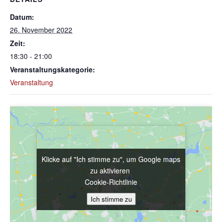
Datum:
26. November 2022
Zeit:
18:30 - 21:00
Veranstaltungskategorie:
Veranstaltung
Klicke auf "Ich stimme zu", um Google maps
Klicke auf "Ich stimme zu", um Google maps
zu aktivieren
zu aktivieren
Cookie-Richtlinie
Cookie-Richtlinie
Ich stimme zu
Ich stimme zu