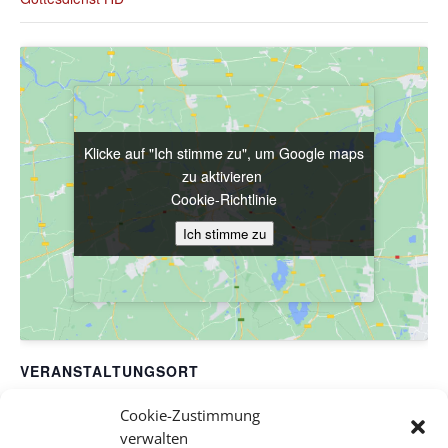
Klicke auf "Ich stimme zu", um Google maps
Klicke auf "Ich stimme zu", um Google maps
zu aktivieren
zu aktivieren
Cookie-Richtlinie
Cookie-Richtlinie
Ich stimme zu
Ich stimme zu
VERANSTALTUNGSORT
Evang. Pfarrgemeinde A.B. Wien-Hetzendorf
Cookie-Zustimmung
Biedermanngasse 11-13
verwalten