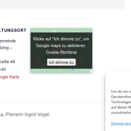
LTUNGSORT
Klicke auf "Ich stimme zu", um
Klicke auf "Ich stimme zu", um
gemeinde
Google maps zu aktivieren
Google maps zu aktivieren
tzing –
Cookie-Richtlinie
Cookie-Richtlinie
raße 48
Ich stimme zu
Ich stimme zu
140
ogle Karte
Um dir ein 
Geräteinfor
Technologie
auf dieser 
zurückziehs
a, Pfarrerin Ingrid Vogel
Dienste ver