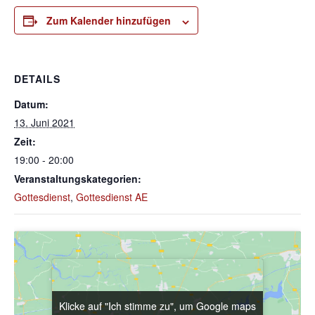
Zum Kalender hinzufügen
DETAILS
Datum:
13. Juni 2021
Zeit:
19:00 - 20:00
Veranstaltungskategorien:
Gottesdienst
,
Gottesdienst AE
Klicke auf "Ich stimme zu", um Google maps
Klicke auf "Ich stimme zu", um Google maps