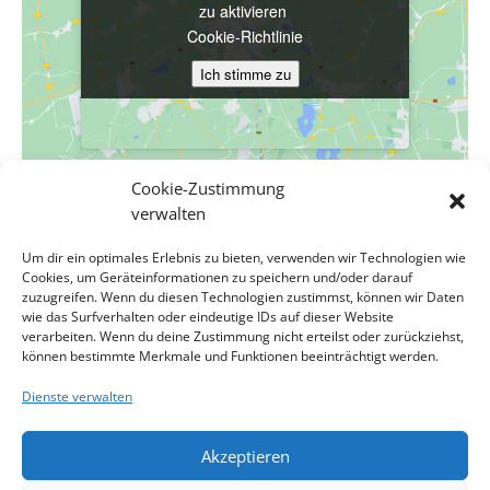
zu aktivieren
zu aktivieren
Cookie-Richtlinie
Cookie-Richtlinie
Ich stimme zu
Ich stimme zu
Cookie-Zustimmung
verwalten
VERANSTALTUNGSORT
Um dir ein optimales Erlebnis zu bieten, verwenden wir Technologien wie
Evang. Predigtstation Alt-Erlaa A8/03
Cookies, um Geräteinformationen zu speichern und/oder darauf
Anton-Baumgartner-Straße 44 A8/03
zuzugreifen. Wenn du diesen Technologien zustimmst, können wir Daten
wie das Surfverhalten oder eindeutige IDs auf dieser Website
Wien
,
Wien
1230
Österreich
Google Karte anzeigen
verarbeiten. Wenn du deine Zustimmung nicht erteilst oder zurückziehst,
können bestimmte Merkmale und Funktionen beeinträchtigt werden.
Sonntagsgottesdienst mit Lektor
Sonntagsgottesdienst mit SI i.R.
Dienste verwalten
Werner Horn
Manfred Vogel
Akzeptieren