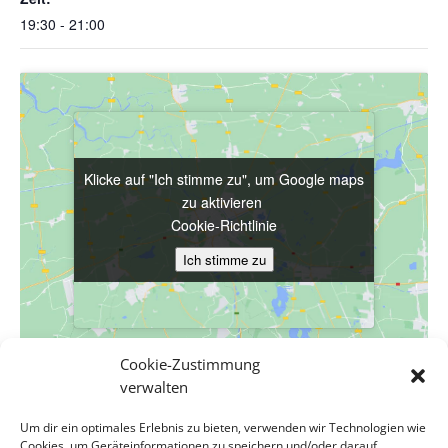
19:30 - 21:00
Klicke auf "Ich stimme zu", um Google maps
Klicke auf "Ich stimme zu", um Google maps
zu aktivieren
zu aktivieren
Cookie-Richtlinie
Cookie-Richtlinie
Ich stimme zu
Ich stimme zu
Cookie-Zustimmung
verwalten
VERANSTALTUNGSORT
Um dir ein optimales Erlebnis zu bieten, verwenden wir Technologien wie
Reformierte Stadtkirche
Cookies, um Geräteinformationen zu speichern und/oder darauf