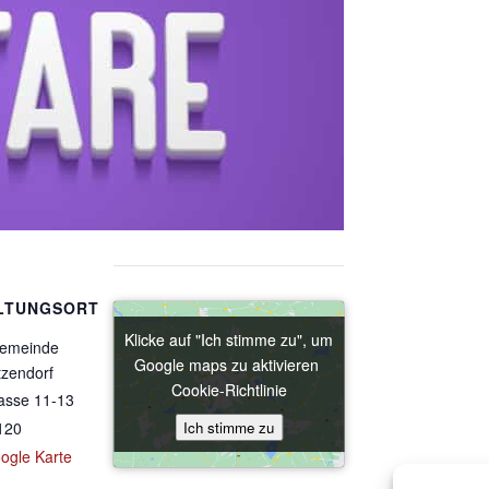
LTUNGSORT
Klicke auf "Ich stimme zu", um
Klicke auf "Ich stimme zu", um
gemeinde
Google maps zu aktivieren
Google maps zu aktivieren
tzendorf
Cookie-Richtlinie
Cookie-Richtlinie
asse 11-13
Ich stimme zu
Ich stimme zu
120
ogle Karte