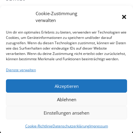
Datum:
Cookie-Zustimmung
22. März 2023
verwalten
Zeit:
Um dir ein optimales Erlebnis zu bieten, verwenden wir Technologien wie
18:00 - 19:15
Cookies, um Geräteinformationen zu speichern und/oder darauf
Veranstaltungskategorie:
zuzugreifen. Wenn du diesen Technologien zustimmst, können wir Daten
Konfikurs
wie das Surfverhalten oder eindeutige IDs auf dieser Website
verarbeiten. Wenn du deine Zustimmung nicht erteilst oder zurückziehst,
können bestimmte Merkmale und Funktionen beeinträchtigt werden.
Konfikurs Donnerstag
Stille-Oase-Gottesdienst in Alt-Erlaa mit
Dienste verwalten
Pfarrerin Ingrid Vogel
Gruppe
Akzeptieren
Impressum
Kontakt
Datenschutzerklärung
Ablehnen
Cookie-Richtlinie
Haftungsausschluss
Cookie-Richtlinie (EU)
Einstellungen ansehen
website designed by ing. herwig röthy
Cookie-Richtlinie
Datenschutzerklärung
Impressum