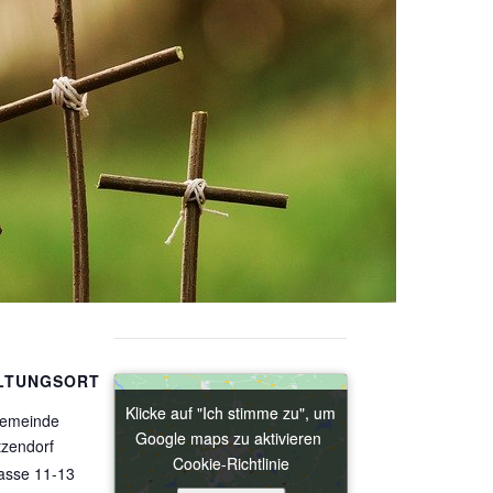
LTUNGSORT
Klicke auf "Ich stimme zu", um
Klicke auf "Ich stimme zu", um
gemeinde
Google maps zu aktivieren
Google maps zu aktivieren
tzendorf
Cookie-Richtlinie
Cookie-Richtlinie
asse 11-13