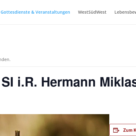
Gottesdienste & Veranstaltungen
WestSüdWest
Lebensbe
unden.
 SI i.R. Hermann Mikla
Zum K