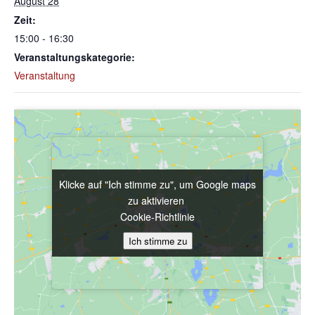
August 28
Zeit:
15:00 - 16:30
Veranstaltungskategorie:
Veranstaltung
Klicke auf "Ich stimme zu", um Google maps
Klicke auf "Ich stimme zu", um Google maps
zu aktivieren
zu aktivieren
Cookie-Richtlinie
Cookie-Richtlinie
Ich stimme zu
Ich stimme zu