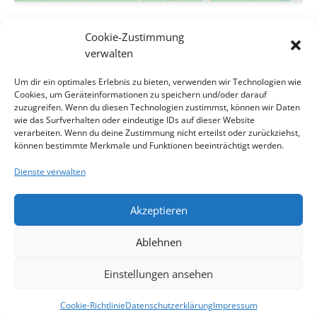
VERANSTALTUNGSORT
Cookie-Zustimmung
Evang. Pfarrgemeinde A.B. Wien-Hetzendorf
verwalten
Biedermanngasse 11-13
Um dir ein optimales Erlebnis zu bieten, verwenden wir Technologien wie
Wien
,
Wien
1120
Österreich
Google Karte anzeigen
Cookies, um Geräteinformationen zu speichern und/oder darauf
Veranstaltungsort-Website anzeigen
zuzugreifen. Wenn du diesen Technologien zustimmst, können wir Daten
wie das Surfverhalten oder eindeutige IDs auf dieser Website
verarbeiten. Wenn du deine Zustimmung nicht erteilst oder zurückziehst,
Abendmahlsgottesdienst zum 13.
Abendmahlsgottesdienst zum 12.
können bestimmte Merkmale und Funktionen beeinträchtigt werden.
Sonntag nach Trinitatis, in
, Lektor
Sonntag nach Trinitatis, in
, Pfarrerin
Dienste verwalten
Manfred Stemberger
Imke Marie Friedrichsdorf
Akzeptieren
Impressum
Kontakt
Datenschutzerklärung
Ablehnen
Cookie-Richtlinie
Haftungsausschluss
Cookie-Richtlinie (EU)
Einstellungen ansehen
website designed by ing. herwig röthy
Cookie-Richtlinie
Datenschutzerklärung
Impressum