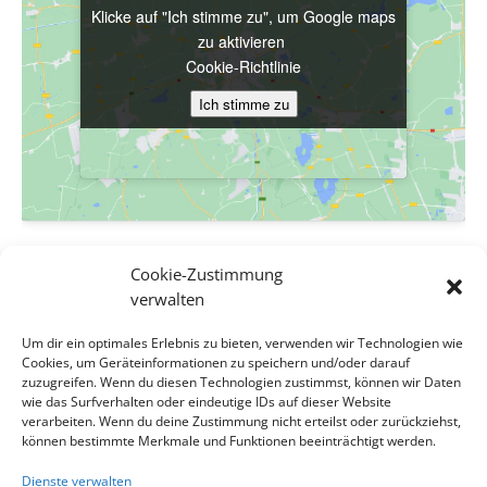
Klicke auf "Ich stimme zu", um Google maps
Klicke auf "Ich stimme zu", um Google maps
zu aktivieren
zu aktivieren
Cookie-Richtlinie
Cookie-Richtlinie
Ich stimme zu
Ich stimme zu
VERANSTALTUNGSORT
Cookie-Zustimmung
Evang. Pfarrgemeinde A.B. Wien-Hetzendorf
verwalten
Biedermanngasse 11-13
Um dir ein optimales Erlebnis zu bieten, verwenden wir Technologien wie
Wien
,
Wien
1120
Österreich
Google Karte anzeigen
Cookies, um Geräteinformationen zu speichern und/oder darauf
Veranstaltungsort-Website anzeigen
zuzugreifen. Wenn du diesen Technologien zustimmst, können wir Daten
wie das Surfverhalten oder eindeutige IDs auf dieser Website
verarbeiten. Wenn du deine Zustimmung nicht erteilst oder zurückziehst,
Tröstende Rituale in Hietzing, Pfarrer Lubomir Batka,
können bestimmte Merkmale und Funktionen beeinträchtigt werden.
Presbyterium
Pfarrerin Katja Wahler-Bachl
Dienste verwalten