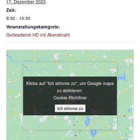
17. Dezember 2023
Zeit:
9:30 - 10:30
Veranstaltungskategorie:
Gottesdienst HD mit Abendmahl
Klicke auf "Ich stimme zu", um Google maps
Klicke auf "Ich stimme zu", um Google maps
zu aktivieren
zu aktivieren
Cookie-Richtlinie
Cookie-Richtlinie
Ich stimme zu
Ich stimme zu