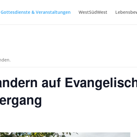
Gottesdienste & Veranstaltungen
WestSüdWest
Lebensbe
unden.
ndern auf Evangelisch
iergang