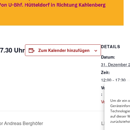
g
DETAILS
7.30 Uhr
Zum Kalender hinzufügen
Datum:
31. Dezember 
Zeit:
12:00 - 17:30
Veranstaltung
:
Um dir ein 
Veranstaltung
Geräteinfor
Technologie
auf dieser 
zurückziehs
or Andreas Berghöfer
LIESING: Altj