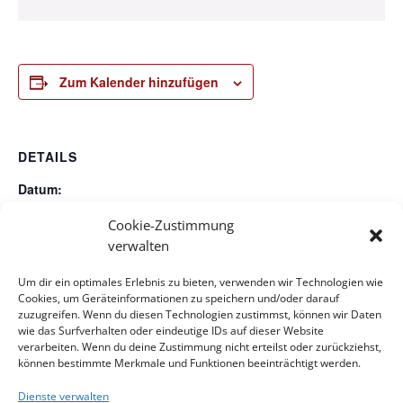
Zum Kalender hinzufügen
DETAILS
Datum:
1. Januar 2025
Cookie-Zustimmung
Zeit:
verwalten
14:30 - 17:00
Um dir ein optimales Erlebnis zu bieten, verwenden wir Technologien wie
Veranstaltungskategorie:
Cookies, um Geräteinformationen zu speichern und/oder darauf
Veranstaltung
zuzugreifen. Wenn du diesen Technologien zustimmst, können wir Daten
wie das Surfverhalten oder eindeutige IDs auf dieser Website
verarbeiten. Wenn du deine Zustimmung nicht erteilst oder zurückziehst,
Taizé-Gottesdienst, 1. Sonntag nach Weihnachten,
können bestimmte Merkmale und Funktionen beeinträchtigt werden.
Lektorin Gundula Riedl
Spieleabend
Dienste verwalten