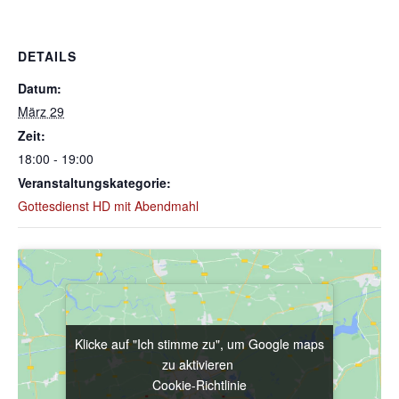
DETAILS
Datum:
März 29
Zeit:
18:00 - 19:00
Veranstaltungskategorie:
Gottesdienst HD mit Abendmahl
Klicke auf "Ich stimme zu", um Google maps
Klicke auf "Ich stimme zu", um Google maps
zu aktivieren
zu aktivieren
Cookie-Richtlinie
Cookie-Richtlinie