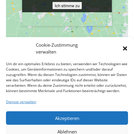
Ich stimme zu
Ich stimme zu
Cookie-Zustimmung
VERANSTALTUNGSORT
verwalten
Evang. Pfarrgemeinde A.B. Wien-Hetzendorf
Um dir ein optimales Erlebnis zu bieten, verwenden wir Technologien wie
Biedermanngasse 11-13
Cookies, um Geräteinformationen zu speichern und/oder darauf
Wien
,
Wien
1120
Österreich
Google Karte anzeigen
zuzugreifen. Wenn du diesen Technologien zustimmst, können wir Daten
Veranstaltungsort-Website anzeigen
wie das Surfverhalten oder eindeutige IDs auf dieser Website
verarbeiten. Wenn du deine Zustimmung nicht erteilst oder zurückziehst,
können bestimmte Merkmale und Funktionen beeinträchtigt werden.
Abendmahlsgottesdienst zum Palmsonntag, in
Konzert – Stabat Mater
Dienste verwalten
G.B. Perolesi, in
, Pfarrerin Imke Marie Friedrichsdorf
Akzeptieren
Impressum
Kontakt
Datenschutzerklärung
Ablehnen