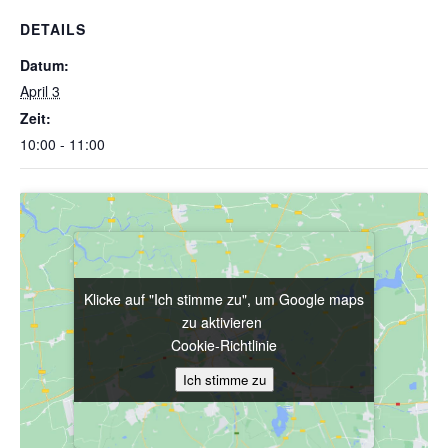
DETAILS
Datum:
April 3
Zeit:
10:00 - 11:00
Klicke auf "Ich stimme zu", um Google maps
Klicke auf "Ich stimme zu", um Google maps
zu aktivieren
zu aktivieren
Cookie-Richtlinie
Cookie-Richtlinie
Ich stimme zu
Ich stimme zu