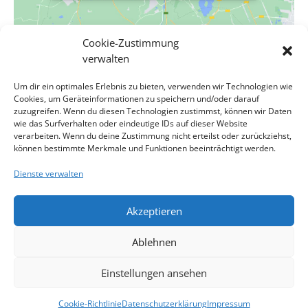
Cookie-Zustimmung
VERANSTALTUNGSORT
verwalten
Evang. Pfarrgemeinde A.B. Wien-Hietzing – Kreuzkirche
Um dir ein optimales Erlebnis zu bieten, verwenden wir Technologien wie
Cumberlandstraße 48
Cookies, um Geräteinformationen zu speichern und/oder darauf
Wien
,
Wien
1140
Österreich
Google Karte anzeigen
zuzugreifen. Wenn du diesen Technologien zustimmst, können wir Daten
wie das Surfverhalten oder eindeutige IDs auf dieser Website
verarbeiten. Wenn du deine Zustimmung nicht erteilst oder zurückziehst,
Gottesdienst zum Karfreitag,
,
Tischabendmahl zum
können bestimmte Merkmale und Funktionen beeinträchtigt werden.
Gründonnerstag, in
, Pfarrerin Ulrike
Pfarrerin Imke Marie
Dienste verwalten
Frank-Schlamberger
Friedrichsdorf
Akzeptieren
Impressum
Kontakt
Datenschutzerklärung
Ablehnen
Cookie-Richtlinie
Haftungsausschluss
Cookie-Richtlinie (EU)
Einstellungen ansehen
website designed by ing. herwig röthy
Cookie-Richtlinie
Datenschutzerklärung
Impressum