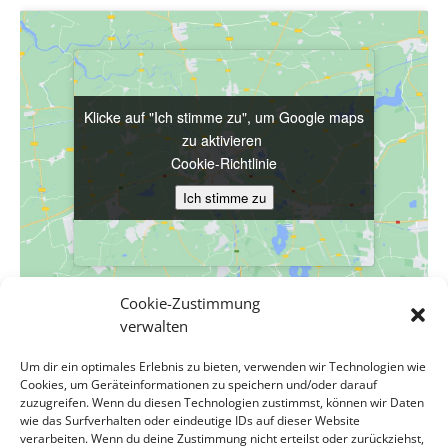
Klicke auf "Ich stimme zu", um Google maps
Klicke auf "Ich stimme zu", um Google maps
zu aktivieren
zu aktivieren
Cookie-Richtlinie
Cookie-Richtlinie
Ich stimme zu
Ich stimme zu
Cookie-Zustimmung
verwalten
VERANSTALTUNGSORT
Um dir ein optimales Erlebnis zu bieten, verwenden wir Technologien wie
Evang. Pfarrgemeinde A.B. Wien-Hetzendorf
Cookies, um Geräteinformationen zu speichern und/oder darauf
Biedermanngasse 11-13
zuzugreifen. Wenn du diesen Technologien zustimmst, können wir Daten
wie das Surfverhalten oder eindeutige IDs auf dieser Website
Wien
,
Wien
1120
Österreich
Google Karte anzeigen
verarbeiten. Wenn du deine Zustimmung nicht erteilst oder zurückziehst,
Veranstaltungsort-Website anzeigen