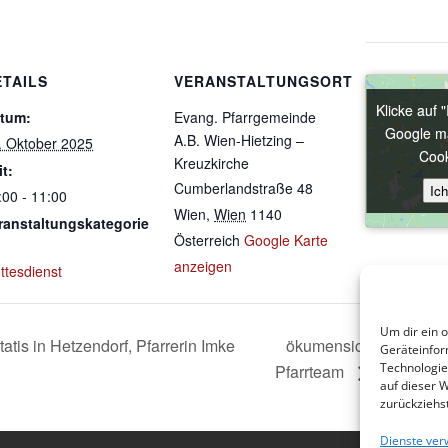
ETAILS
VERANSTALTUNGSORT
Klicke auf 
Klicke auf 
tum:
Evang. Pfarrgemeinde
Google ma
Google ma
A.B. Wien-Hietzing –
. Oktober 2025
Cook
Cook
Kreuzkirche
it:
Cumberlandstraße 48
Ic
Ic
:00 - 11:00
Wien
,
Wien
1140
ranstaltungskategorie
Österreich
Google Karte
anzeigen
ttesdienst
Um dir ein 
ökumensicher Gottesdie
atis in Hetzendorf, Pfarrerin Imke
Geräteinfor
Technologie
Pfarrteam
auf dieser 
zurückziehs
Dienste ver