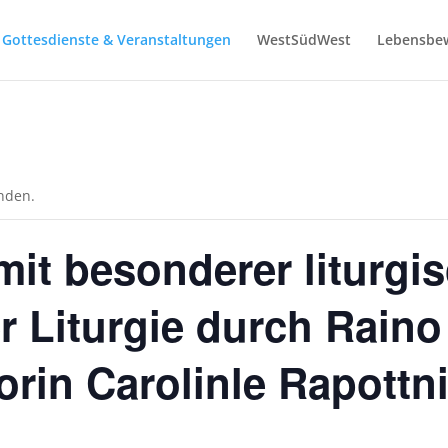
Gottesdienste & Veranstaltungen
WestSüdWest
Lebensbe
unden.
mit besonderer liturgi
r Liturgie durch Raino
orin Carolinle Rapottn