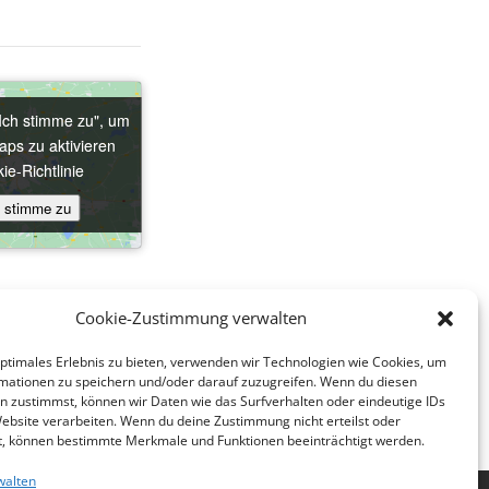
"Ich stimme zu", um
"Ich stimme zu", um
ps zu aktivieren
ps zu aktivieren
ie-Richtlinie
ie-Richtlinie
h stimme zu
h stimme zu
Cookie-Zustimmung verwalten
optimales Erlebnis zu bieten, verwenden wir Technologien wie Cookies, um
nst, r.k. Wohnparkkirche in Alt – Erlaa,
mationen zu speichern und/oder darauf zuzugreifen. Wenn du diesen
n zustimmst, können wir Daten wie das Surfverhalten oder eindeutige IDs
Website verarbeiten. Wenn du deine Zustimmung nicht erteilst oder
t, können bestimmte Merkmale und Funktionen beeinträchtigt werden.
walten