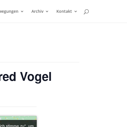
wegungen
Archiv
Kontakt
red Vogel
"Ich stimme zu", um
"Ich stimme zu", um