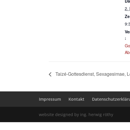
Da
2.
Ze
9:
Ve
:
Go
Ab
Taizé-Gottesdienst, Sexagesimae, L
Impressum
Kontakt
Datenschutzerklär
website designed by ing. herwig röthy