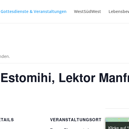
Gottesdienste & Veranstaltungen
WestSüdWest
Lebensbe
unden.
 Estomihi, Lektor Manf
ETAILS
VERANSTALTUNGSORT
Klicke auf 
Klicke auf 