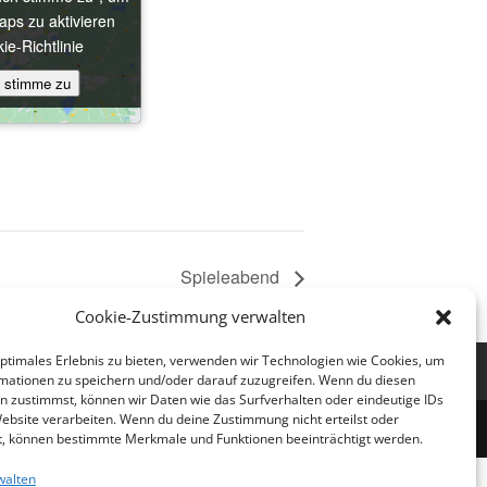
ps zu aktivieren
ps zu aktivieren
ie-Richtlinie
ie-Richtlinie
h stimme zu
h stimme zu
Spieleabend
Cookie-Zustimmung verwalten
optimales Erlebnis zu bieten, verwenden wir Technologien wie Cookies, um
nie (EU)
mationen zu speichern und/oder darauf zuzugreifen. Wenn du diesen
n zustimmst, können wir Daten wie das Surfverhalten oder eindeutige IDs
Website verarbeiten. Wenn du deine Zustimmung nicht erteilst oder
t, können bestimmte Merkmale und Funktionen beeinträchtigt werden.
walten