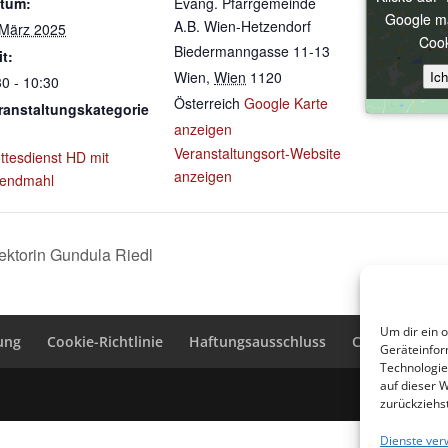
tum:
Evang. Pfarrgemeinde
Google ma
Google ma
A.B. Wien-Hetzendorf
 März 2025
Cook
Cook
Biedermanngasse 11-13
it:
Ic
Ic
Wien
,
Wien
1120
30 - 10:30
Österreich
Google Karte
ranstaltungskategorie
anzeigen
Veranstaltungsort-Website
ttesdienst HD mit
anzeigen
endmahl
ektorin Gundula Riedl
Um dir ein 
ung
Cookie-Richtlinie
Haftungsausschluss
Cookie-Richtli
Geräteinfor
Technologie
auf dieser 
zurückziehs
Dienste ver