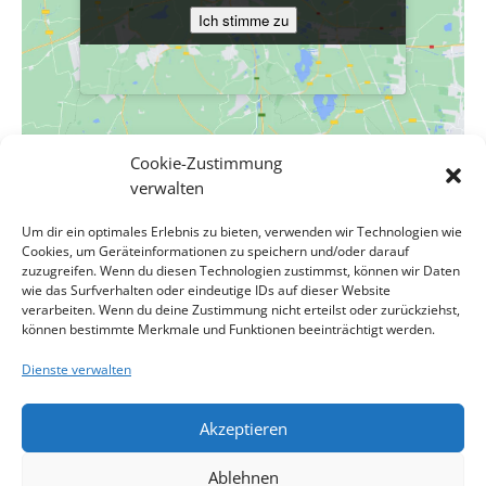
Ich stimme zu
Ich stimme zu
Cookie-Zustimmung
VERANSTALTUNGSORT
verwalten
Evang. Pfarrgemeinde A.B. Wien-Hetzendorf
Um dir ein optimales Erlebnis zu bieten, verwenden wir Technologien wie
Biedermanngasse 11-13
Cookies, um Geräteinformationen zu speichern und/oder darauf
Wien
,
Wien
1120
Österreich
Google Karte anzeigen
zuzugreifen. Wenn du diesen Technologien zustimmst, können wir Daten
Veranstaltungsort-Website anzeigen
wie das Surfverhalten oder eindeutige IDs auf dieser Website
verarbeiten. Wenn du deine Zustimmung nicht erteilst oder zurückziehst,
können bestimmte Merkmale und Funktionen beeinträchtigt werden.
Gottesdienst
Bibel im Gespräch, WSW Bibelkreis, Pfarrer Lubomir
Dienste verwalten
Batka, Johanneskirche Liesing
MCC Wien
Akzeptieren
Impressum
Kontakt
Datenschutzerklärung
Ablehnen