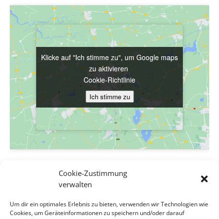
Klicke auf "Ich stimme zu", um Google maps
Klicke auf "Ich stimme zu", um Google maps
zu aktivieren
zu aktivieren
Cookie-Richtlinie
Cookie-Richtlinie
Ich stimme zu
Ich stimme zu
VERANSTALTUNGSORT
Cookie-Zustimmung
Evang. Pfarrgemeinde A.B. Wien-Hetzendorf
verwalten
Biedermanngasse 11-13
Um dir ein optimales Erlebnis zu bieten, verwenden wir Technologien wie
Wien
,
Wien
1120
Österreich
Google Karte anzeigen
Cookies, um Geräteinformationen zu speichern und/oder darauf
Veranstaltungsort-Website anzeigen