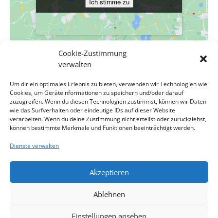
Ich stimme zu
Ich stimme zu
Cookie-Zustimmung
verwalten
VERANSTALTUNGSORT
Um dir ein optimales Erlebnis zu bieten, verwenden wir Technologien wie
Evang. Pfarrgemeinde A.B. Wien-Hetzendorf
Cookies, um Geräteinformationen zu speichern und/oder darauf
Biedermanngasse 11-13
zuzugreifen. Wenn du diesen Technologien zustimmst, können wir Daten
wie das Surfverhalten oder eindeutige IDs auf dieser Website
Wien
,
Wien
1120
Österreich
Google Karte anzeigen
verarbeiten. Wenn du deine Zustimmung nicht erteilst oder zurückziehst,
Veranstaltungsort-Website anzeigen
können bestimmte Merkmale und Funktionen beeinträchtigt werden.
Dienste verwalten
Presbytersitzung
Sonntagsgottesdienst mit SI i.R. Werner Horn
Akzeptieren
Impressum
Kontakt
Datenschutzerklärung
Ablehnen
Cookie-Richtlinie
Haftungsausschluss
Cookie-Richtlinie (EU)
Einstellungen ansehen