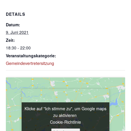
DETAILS
Datum:
9. Juni 2021
Zeit:
18:30 - 22:00
Veranstaltungskategorie:
Gemeindevertretersitzung
Klicke auf "Ich stimme zu", um Google maps
Klicke auf "Ich stimme zu", um Google maps
zu aktivieren
zu aktivieren
Cookie-Richtlinie
Cookie-Richtlinie