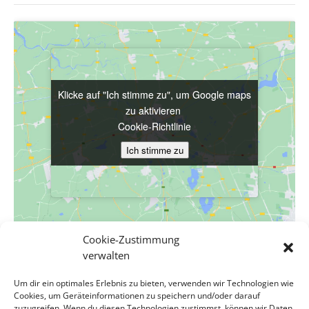
Klicke auf "Ich stimme zu", um Google maps
Klicke auf "Ich stimme zu", um Google maps
zu aktivieren
zu aktivieren
Cookie-Richtlinie
Cookie-Richtlinie
Ich stimme zu
Ich stimme zu
Cookie-Zustimmung
VERANSTALTUNGSORT
verwalten
Evang. Pfarrgemeinde A.B. Wien-Hietzing – Kreuzkirche
Um dir ein optimales Erlebnis zu bieten, verwenden wir Technologien wie
Cumberlandstraße 48
Cookies, um Geräteinformationen zu speichern und/oder darauf
Wien
,
Wien
1140
Österreich
Google Karte anzeigen
zuzugreifen. Wenn du diesen Technologien zustimmst, können wir Daten