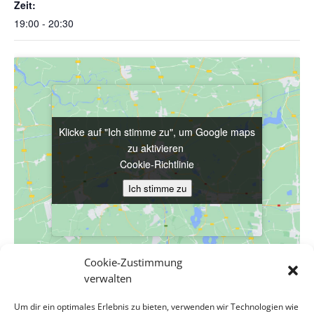
Zeit:
19:00 - 20:30
Klicke auf "Ich stimme zu", um Google maps
Klicke auf "Ich stimme zu", um Google maps
zu aktivieren
zu aktivieren
Cookie-Richtlinie
Cookie-Richtlinie
Ich stimme zu
Ich stimme zu
Cookie-Zustimmung
verwalten
VERANSTALTUNGSORT
Um dir ein optimales Erlebnis zu bieten, verwenden wir Technologien wie
Evang. Pfarrgemeinde A.B. Wien-Hetzendorf