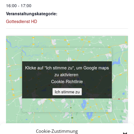
16:00 - 17:00
Veranstaltungskategorie:
Gottesdienst HD
Klicke auf "Ich stimme zu", um Google maps
Klicke auf "Ich stimme zu", um Google maps
zu aktivieren
zu aktivieren
Cookie-Richtlinie
Cookie-Richtlinie
Ich stimme zu
Ich stimme zu
Cookie-Zustimmung
VERANSTALTUNGSORT