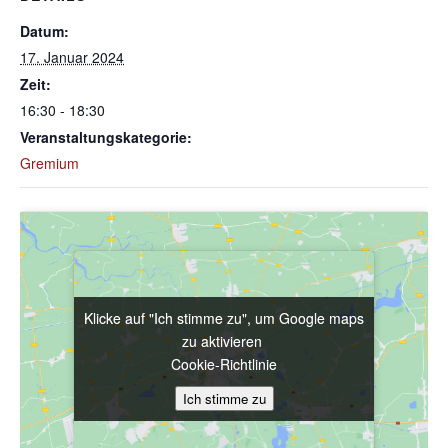
Datum:
17. Januar 2024
Zeit:
16:30 - 18:30
Veranstaltungskategorie:
Gremium
Klicke auf "Ich stimme zu", um Google maps
Klicke auf "Ich stimme zu", um Google maps
zu aktivieren
zu aktivieren
Cookie-Richtlinie
Cookie-Richtlinie
Ich stimme zu
Ich stimme zu