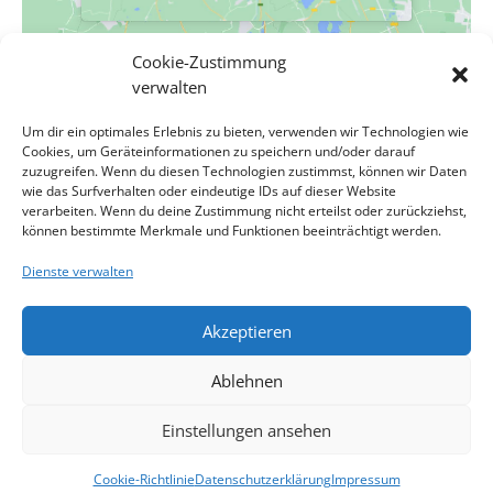
Cookie-Zustimmung
verwalten
VERANSTALTUNGSORT
Um dir ein optimales Erlebnis zu bieten, verwenden wir Technologien wie
Evang. Pfarrgemeinde A.B. Wien-Hetzendorf
Cookies, um Geräteinformationen zu speichern und/oder darauf
Biedermanngasse 11-13
zuzugreifen. Wenn du diesen Technologien zustimmst, können wir Daten
wie das Surfverhalten oder eindeutige IDs auf dieser Website
Wien
,
Wien
1120
Österreich
Google Karte anzeigen
verarbeiten. Wenn du deine Zustimmung nicht erteilst oder zurückziehst,
Veranstaltungsort-Website anzeigen
können bestimmte Merkmale und Funktionen beeinträchtigt werden.
Dienste verwalten
Café Memory
Presbyterium
Akzeptieren
Impressum
Kontakt
Datenschutzerklärung
Ablehnen
Cookie-Richtlinie
Haftungsausschluss
Cookie-Richtlinie (EU)
Einstellungen ansehen
website designed by ing. herwig röthy
Cookie-Richtlinie
Datenschutzerklärung
Impressum