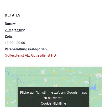
DETAILS
Datum:
2. März 2022
Zeit:
19:00 - 20:00
Veranstaltungskategorien:
Gottesdienst AE
,
Gottesdienst HD
Klicke auf "Ich stimme zu", um Google maps
Klicke auf "Ich stimme zu", um Google maps
zu aktivieren
zu aktivieren
Cookie-Richtlinie
Cookie-Richtlinie