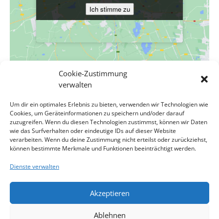
Ich stimme zu
Ich stimme zu
Cookie-Zustimmung
VERANSTALTUNGSORT
verwalten
Evang. Pfarrgemeinde A.B. Wien-Hetzendorf
Um dir ein optimales Erlebnis zu bieten, verwenden wir Technologien wie
Biedermanngasse 11-13
Cookies, um Geräteinformationen zu speichern und/oder darauf
Wien
,
Wien
1120
Österreich
Google Karte anzeigen
zuzugreifen. Wenn du diesen Technologien zustimmst, können wir Daten
Veranstaltungsort-Website anzeigen
wie das Surfverhalten oder eindeutige IDs auf dieser Website
verarbeiten. Wenn du deine Zustimmung nicht erteilst oder zurückziehst,
können bestimmte Merkmale und Funktionen beeinträchtigt werden.
Invocavit mit Pfr.in i.R. Ulrike Frank-
Esthomihi mit PAK.
Dienste verwalten
Christopher Türke
Schlamberger
Akzeptieren
Impressum
Kontakt
Datenschutzerklärung
Ablehnen