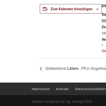
D
Zum Kalender hinzufügen
Da
Mä
Ze
10
Ve
:
Go
Gottesdienst
Lätare
, Pfr.in Angelik
Impressum
Kontakt
Datenschutzerklär
website designed by ing. herwig röthy