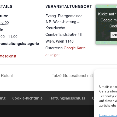
ETAILS
VERANSTALTUNGSORT
Klicke auf 
Klicke auf 
tum:
Evang. Pfarrgemeinde
Google ma
Google ma
A.B. Wien-Hietzing –
rz 22
Cook
Cook
Kreuzkirche
it:
Cumberlandstraße 48
Ic
Ic
:00 - 11:00
Wien
,
Wien
1140
ranstaltungskategorie
Österreich
Google Karte
anzeigen
ttesdienst
a Reichl
Taizé-Gottesdienst mit Salbung
Ju
Um dir ein 
Geräteinfor
Technologie
ung
Cookie-Richtlinie
Haftungsausschluss
Cookie-Richtli
auf dieser 
zurückziehs
Dienste ver