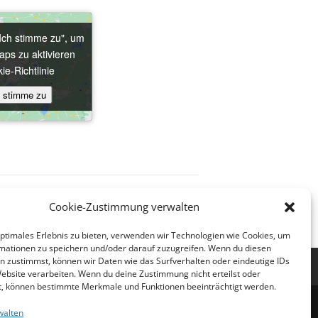
"Ich stimme zu", um
"Ich stimme zu", um
ps zu aktivieren
ps zu aktivieren
ie-Richtlinie
ie-Richtlinie
h stimme zu
h stimme zu
dika
, Pfr.in Imke Marie Friedrichsdorf
Cookie-Zustimmung verwalten
optimales Erlebnis zu bieten, verwenden wir Technologien wie Cookies, um
mationen zu speichern und/oder darauf zuzugreifen. Wenn du diesen
n zustimmst, können wir Daten wie das Surfverhalten oder eindeutige IDs
nie (EU)
Website verarbeiten. Wenn du deine Zustimmung nicht erteilst oder
t, können bestimmte Merkmale und Funktionen beeinträchtigt werden.
walten